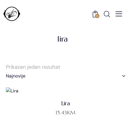
0
lira
Prikazan jedan rezultat
Lira
15.43
KM