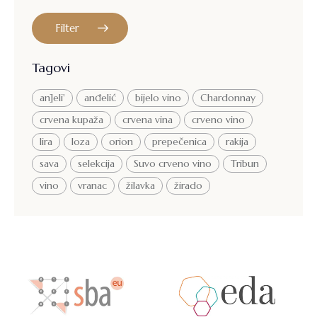
Filter
Tagovi
an]eli'
anđelić
bijelo vino
Chardonnay
crvena kupaža
crvena vina
crveno vino
lira
loza
orion
prepečenica
rakija
sava
selekcija
Suvo crveno vino
Tribun
vino
vranac
žilavka
žirado