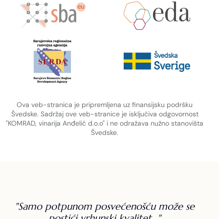
Ova veb-stranica je pripremljena uz finansijsku podršku
Švedske. Sadržaj ove veb-stranice je isključiva odgovornost
"KOMRAD, vinarija Anđelić d.o.o" i ne odražava nužno stanovišta
Švedske.
"Samo potpunom posvećenošću može se
postići vrhunski kvalitet..."